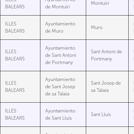
Montuïri
BALEARS
de Montuïri
ILLES
Ayuntamiento
Muro
BALEARS
de Muro
Ayuntamiento
ILLES
Sant Antoni de
de Sant Antoni
BALEARS
Portmany
de Portmany
Ayuntamiento
ILLES
Sant Josep de
de Sant Josep
BALEARS
sa Talaia
de sa Talaia
ILLES
Ayuntamiento
Sant Lluís
BALEARS
de Sant Lluís