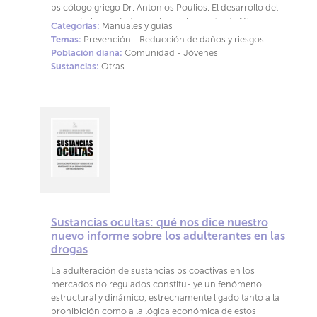
psicólogo griego Dr. Antonios Poulios. El desarrollo del
proyecto ha contado con la colaboración de Nina
Categorías:
Manuales y guías
Tumanyan, de Deutsche Aidshilfe. Basado en la
Temas:
Prevención - Reducción de daños y riesgos
evidencia científica, la experiencia clínica y el
Población diana:
Comunidad - Jóvenes
conocimiento acumulado por profesionales y
Sustancias:
Otras
organizaciones comunitarias, el manual combina una
revisión de los principales conceptos relacionados con
el chemsex, las sustancias utilizadas, los riesgos
asociados y las estrategias de reducción de daños con
una segunda parte que ofrece un programa completo
de formación. Incluye materiales docentes, actividades
participativas y orientaciones metodológicas para
facilitar su implementación en distintos contextos
profesionales. La incorporación de este manual a los
recursos disponibles en castellano reforzará la
formación especializada en chemsex, poniendo a
Sustancias ocultas: qué nos dice nuestro
disposición de profesionales, instituciones y entidades
nuevo informe sobre los adulterantes en las
una herramienta diseñada específicamente para la
drogas
formación de formadores.
La adulteración de sustancias psicoactivas en los
mercados no regulados constitu- ye un fenómeno
estructural y dinámico, estrechamente ligado tanto a la
prohibición como a la lógica económica de estos