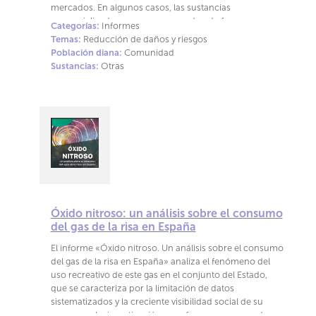
mercados. En algunos casos, las sustancias
comercializadas no se corresponden de forma pura
Categorías:
Informes
con el principio activo que las personas esperan
Temas:
Reducción de daños y riesgos
consumir. Por el contrario, suelen contener mezclas
Población diana:
Comunidad
complejas de adulterantes, diluyentes y otros
Sustancias:
Otras
compuestos farmacológicamente activos introduci-
dos con fines diversos, como aumentar el volumen,
modificar los efectos percibidos o imitar características
sensoriales de la sustancia psicoactiva original. Lejos de
ser una práctica marginal, la adulteración se ha
documentado de manera consistente en distintos
contextos geográficos y momentos históricos, lo que
confirma que se trata de una característica central del
mercado ilícito y no una excepción puntual. El estudio
de los adulterantes resulta especialmente relevante por
su impacto en la salud pública. Muchos de estos
Óxido nitroso: un análisis sobre el consumo
compuestos tienen perfiles toxicológicos propios, que a
del gas de la risa en España
menudo son poco conocidos tanto por las personas
El informe «Óxido nitroso. Un análisis sobre el consumo
como, en algunos casos, por los propios sistemas
del gas de la risa en España» analiza el fenómeno del
sanitarios. La presencia de sustancias con potencial
uso recreativo de este gas en el conjunto del Estado,
carci- nogénico, neurotóxico o con efectos sobre el
que se caracteriza por la limitación de datos
sistema inmunológico o cardiovascular puede
sistematizados y la creciente visibilidad social de su
modificar de forma significativa los riesgos asociados al
consumo. La investigación se enfoca en comprender
consumo. Esto puede dar lugar a cuadros clínicos