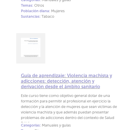
violencia de género (actual o pasada), asimismo,
Temas:
Otros
profundizaremos en la situación específica que sufre la
Población diana:
Mujeres
mujer jugadora, que además de la problemática
Sustancias:
Tabaco
adictiva, ha vivenciado episodios de violencia en la
actualidad o en su infancia/juventud, que soporta un
mayor estigma social y se encuentra ante el juego de
manera diferente que los hombres jugadores
Guía de aprendizaje: Violencia machista y
adicciones: detección, atención y
derivación desde el ámbito sanitario
Este curso tiene como objetivo general dotar de una
formación para permitir al profesional en ejercicio la
detección y la atención de mujeres que sean víctimas de
violencia machista y que además puedan presentar
problemas de adicciones dentro del contexto de Salud
Pública.
Categorías:
Manuales y guías