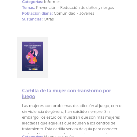
Categorías:
Informes
este fenómeno emergente, que a pesar de su baja
atípicos y contribuir a la aparición de complicaciones
Temas:
Prevención - Reducción de daños y riesgos
prevalencia epidemiológica ha generado preocupación
emergentes que resultan más difíciles de diagnosticar y
Población diana:
Comunidad - Jóvenes
institucional y mediática. El objetivo del estudio es
tratar. Además, algunos adulterantes no solo pueden
Sustancias:
Otras
describir rigurosamente el fenómeno con la vocación
incrementar la toxicidad aguda, sino que también pue-
de orientar las estrategias de prevención y la toma de
den potenciar los efectos reforzantes de las sustancias
decisiones de salud pública basadas en la evidencia.
principales, favoreciendo pa- trones de consumo más
intensivos y una mayor probabilidad de llevar al
desarrollo de una relación de dependencia
Cartilla de la mujer con transtorno por
juego
Las mujeres con problemas de adicción al juego, con o
sin violencia de género, han existido siempre. Sin
embargo, los estudios muestran que son más mujeres
afectadas que aquellas que acuden a los centros de
tratamiento. Esta cartilla servirá de guía para conocer
qué es el trastorno por juego y profundizar en la
Categorías:
Manuales y guías