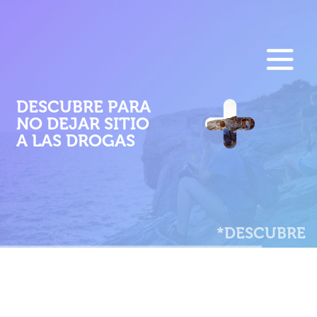
F
Pasar
al
E
contenido
M
principal
DESCUBRE PARA
P
NO DEJAR SITIO
A LAS DROGAS
*DESCUBRE