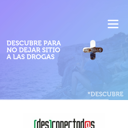
F
Pasar
al
E
contenido
M
principal
DESCUBRE PARA
P
NO DEJAR SITIO
A LAS DROGAS
*DESCUBRE