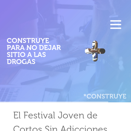
F
Pasar
al
E
contenido
M
principal
CONSTRUYE
PARA NO DEJAR
P
SITIO A LAS
DROGAS
*CONSTRUYE
El Festival Joven de
Cortos Sin Adicciones