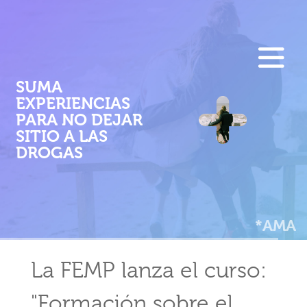
F
Pasar
al
E
contenido
M
principal
SUMA
EXPERIENCIAS
P
PARA NO DEJAR
SITIO A LAS
DROGAS
*AMA
La FEMP lanza el curso:
"Formación sobre el