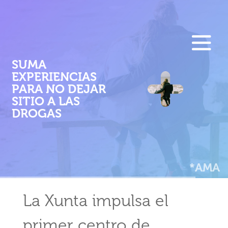
F
Pasar
al
E
contenido
M
principal
SUMA
EXPERIENCIAS
P
PARA NO DEJAR
SITIO A LAS
DROGAS
*AMA
La Xunta impulsa el
primer centro de