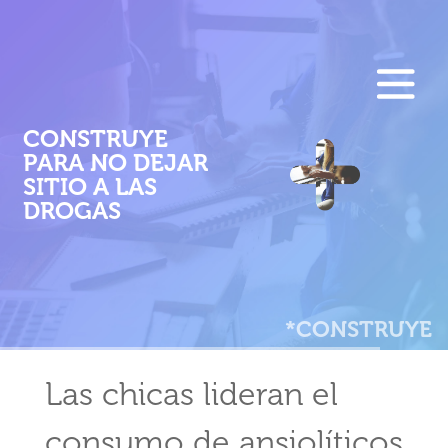
F
Pasar
al
E
contenido
M
principal
CONSTRUYE
PARA NO DEJAR
P
SITIO A LAS
DROGAS
*CONSTRUYE
Las chicas lideran el
consumo de ansiolíticos