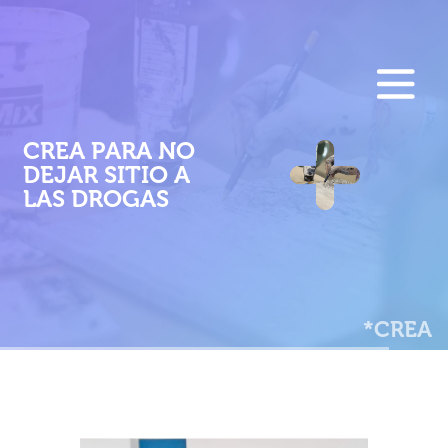
F
Pasar
al
E
contenido
M
principal
CREA PARA NO
P
DEJAR SITIO A
LAS DROGAS
*CREA