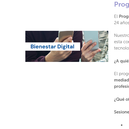
Prog
El
Prog
24 años
Nuestro
esta co
tecnolo
¿A quié
El prog
mediado
profesi
¿Qué o
Sesione