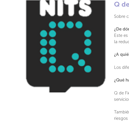
Q de
Sobre c
¿De dó
Este es
la redu
¿A quié
Los dif
¿Qué h
Q de Fi
servicio
También
riesgos