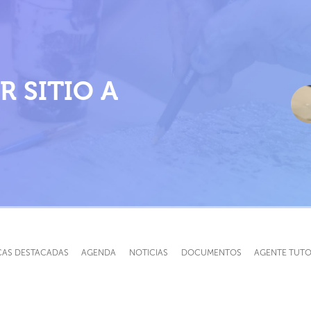
Pasar
al
contenido
principal
R SITIO A
CAS DESTACADAS
AGENDA
NOTICIAS
DOCUMENTOS
AGENTE TUT