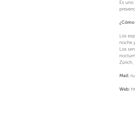
Es uno 
prevenc
¿Cómo 
Los esp
noche y
Los ser
nocturn
Zúrich, 
Mail:
r
Web:
ht